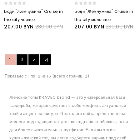
Боди "Жемчужина" Cruise in
Боди "Жемчужина" Cruise in
the city черное
the city молочное
207.00 BYN
230.00 BYN
207.00 BYN
230.00 BYN
1
2
>
>|
Показано с 1 по 12 из 16 (всего страниц: 2)
Женские топы KRAVEC brand — это универсальная база
гардероба, которая сочетает в себе комфорт, актуальный
крой и акцент на фигуре. В каталоге сайта представлены
модели, подходящие как для повседневных образов, так и
для более выразительных аутфитов. Если вы хотите
купить женский топ, вы легко подберете вариант под свой