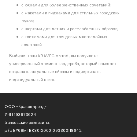
с юбками для более женственных сочетаний;
с жакетами и пиджаками для стильных городских
луков;
с шортами для летних и расслабленных образов;
с костюмами для трендовых многослойных
сочетаний.
Выбирая топы KRAVEC brand, вы получаете
универсальный элемент гардероба, который помогает
создавать актуальные образы и подчеркивать
индивидуальный стиль.
OOO «КравецБренд»
УНП 193673624
Банковские реквизиты:
p/c BY68MTBK30120001093300118642