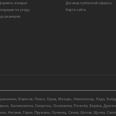
формить возврат
Договор публичной оферты
ендации по уходу
Карта сайта
ца размеров
Барановичи, Борисов, Пинск, Орша, Мозырь, Новополоцк, Лида, Бобр
овыск, Калинковичи, Сморгонь, Осиповичи, Рогачёв, Берёза, Дрогич
но, Несвиж, Горки, Пружаны, Лунинец, Сенно, Шклов, Щучин, Смол