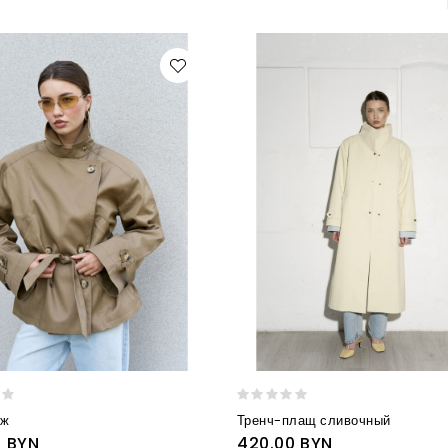
еж
Тренч-плащ сливочный
0 BYN
420.00 BYN