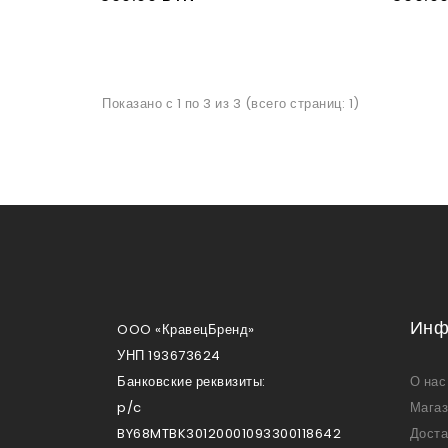
Показано с 1 по 3 из 3 (всего страниц: 1)
Инф
OOO «КравецБренд»
УНП 193673624
Банковские реквизиты:
О нас
p/c
Мага
BY68MTBK30120001093300118642
Доста