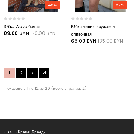
48%
52%
Юбка Wave белая
Юбка мини с кружевом
89.00 BYN
170.00 BYN
сливочная
65.00 BYN
135.00 BYN
1
2
>
>|
Показано с 1 по 12 из 20 (всего страниц: 2)
OOO «КравецБренд»