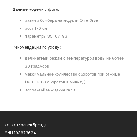
Данные модели с фото:
размер бомбера на модели One Size
рост 176 см
параметры 85-67-93
Рекомендации по уходу:
деликатный режим с температурой воды не более
30 градусов
максимальное количество оборотов при отжиме
(800-1000 оборотов в минуту)
используйте жидкие гели
OOO «КравецБренд»
УНП 193673624