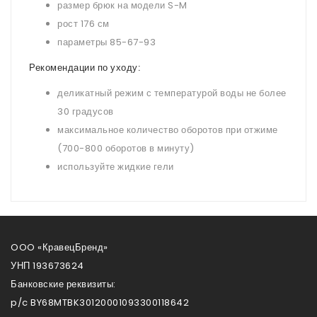
размер брюк на модели S-M
рост 176 см
параметры 85-67-93
Рекомендации по уходу:
деликатный режим с температурой воды не более
30 градусов
максимальное количество оборотов при отжиме
(700-800 оборотов в минуту)
используйте жидкие гели
OOO «КравецБренд»
УНП 193673624
Банковские реквизиты:
p/c BY68MTBK30120001093300118642