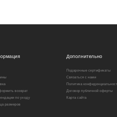
ормация
Дополнительно
Подарочные сертификаты
зины
Связаться с нами
вка
Политика конфиденциальнос
формить возврат
Договор публичной оферты
ендации по уходу
Карта сайта
ца размеров