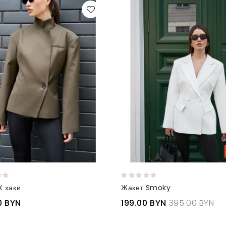
X хаки
Жакет Smoky
0 BYN
199.00 BYN
395.00 BYN