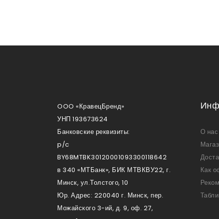
Инф
OOO «КравецБренд»
УНП 193673624
Банковские реквизиты:
О нас
p/c
Мага
BY68MTBK30120001093300118642
Доста
в 340 «МТБанк», БИК МТВКВУ22, г.
Как о
Минск, ул.Толстого, 10
Реком
Юр. Адрес: 220040 г. Минск, пер.
Табли
Можайского 3-ий, д. 9, оф. 27,