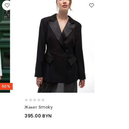
50%
Жакет Smoky
395.00 BYN
530.00 