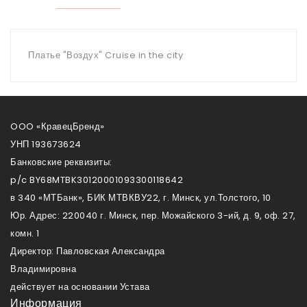
Платье "Воздух" Cruise in the city
OOO «КравецБренд»
УНП 193673624
Банковские реквизиты:
p/c BY68MTBK30120001093300118642
в 340 «МТБанк», БИК МТВКВУ22, г. Минск, ул.Толстого, 10
Юр. Адрес: 220040 г. Минск, пер. Можайского 3-ий, д. 9, оф. 27,
комн. 1
Директор: Павловская Александра
Владимировна
действует на основании Устава
Информация