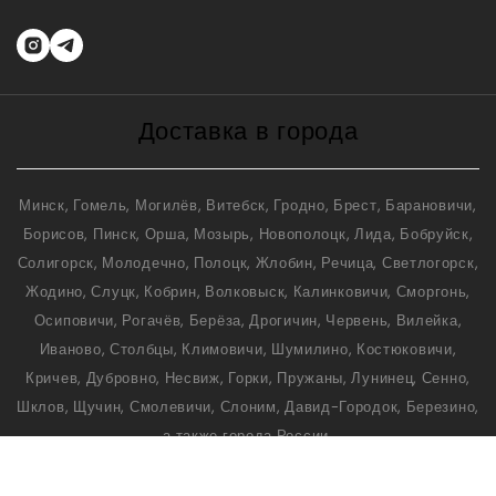
Доставка в города
Минск, Гомель, Могилёв, Витебск, Гродно, Брест, Барановичи,
Борисов, Пинск, Орша, Мозырь, Новополоцк, Лида, Бобруйск,
Солигорск, Молодечно, Полоцк, Жлобин, Речица, Светлогорск,
Жодино, Слуцк, Кобрин, Волковыск, Калинковичи, Сморгонь,
Осиповичи, Рогачёв, Берёза, Дрогичин, Червень, Вилейка,
Иваново, Столбцы, Климовичи, Шумилино, Костюковичи,
Кричев, Дубровно, Несвиж, Горки, Пружаны, Лунинец, Сенно,
Шклов, Щучин, Смолевичи, Слоним, Давид-Городок, Березино,
а также города России.
© 2026 KRAVEC brand